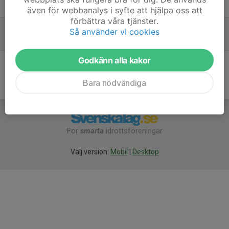
30 sep 2025
även för webbanalys i syfte att hjälpa oss att
förbättra våra tjänster.
Inställd träning torsdag 6/3
Så använder vi cookies
6 mar 2025
Godkänn alla kakor
Bara nödvändiga
För
smarta
idrottsföreningar
Välj version:
Mobil
|
Desktop