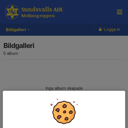
Sundsvalls AIK
Mellangruppen
Logga in
Bildgalleri
Bildgalleri
0 album
Inga album skapade