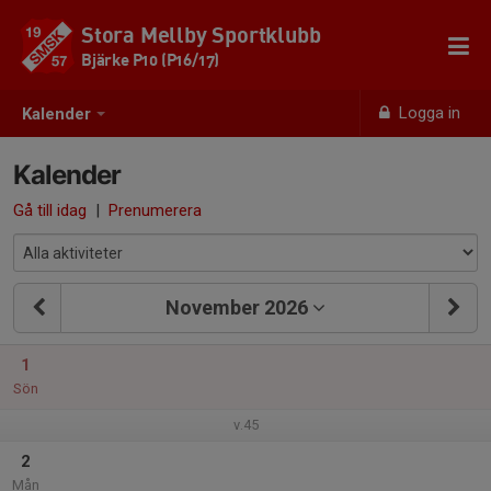
Stora Mellby Sportklubb
Bjärke P10 (P16/17)
Logga in
Kalender
Kalender
Gå till idag
|
Prenumerera
November 2026
1
Sön
v.45
2
Mån