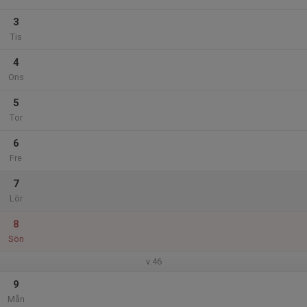
3
Tis
4
Ons
5
Tor
6
Fre
7
Lör
8
Sön
v.46
9
Mån