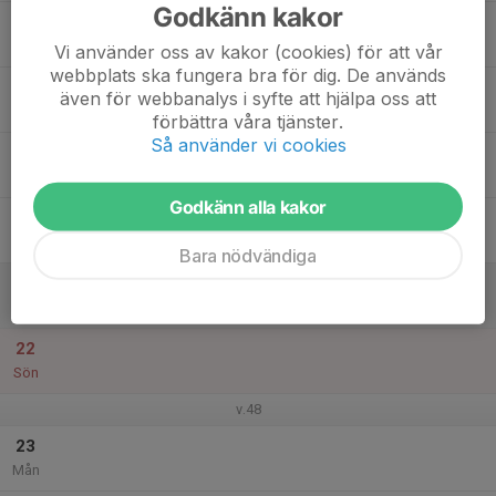
Godkänn kakor
17
Tis
Vi använder oss av kakor (cookies) för att vår
webbplats ska fungera bra för dig. De används
18
även för webbanalys i syfte att hjälpa oss att
Ons
förbättra våra tjänster.
Så använder vi cookies
19
Tor
Godkänn alla kakor
20
Fre
Bara nödvändiga
21
Lör
22
Sön
v.48
23
Mån