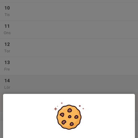
10
Tis
11
Ons
12
Tor
13
Fre
14
Lör
15
Sön
v.47
16
Mån