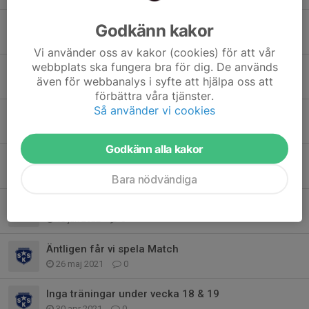
B lagsmatch 2024
Godkänn kakor
15 sep 2024
0
Vi använder oss av kakor (cookies) för att vår
webbplats ska fungera bra för dig. De används
Seriepremiär
även för webbanalys i syfte att hjälpa oss att
19 apr 2023
0
förbättra våra tjänster.
Så använder vi cookies
Seriepremiär
11 apr 2022
0
Godkänn alla kakor
SSK ÄR KLARA FÖR DIVISION FEM!
12 jan 2022
0
Bara nödvändiga
Östgötacupen
10 jan 2022
0
Äntligen får vi spela Match
26 maj 2021
0
Inga träningar under vecka 18 & 19
30 apr 2021
0