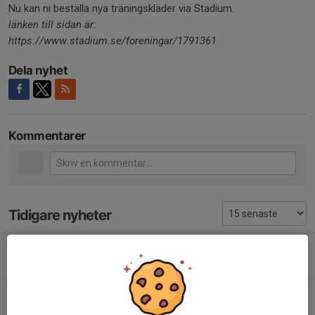
Nu kan ni beställa nya träningskläder via Stadium.
länken till sidan är:
https://www.stadium.se/foreningar/1791361
Dela nyhet
Kommentarer
Tidigare nyheter
2026 div. 5 mellersta herr
21 apr, 15:15
1
A-laget 2024
6 okt 2024
0