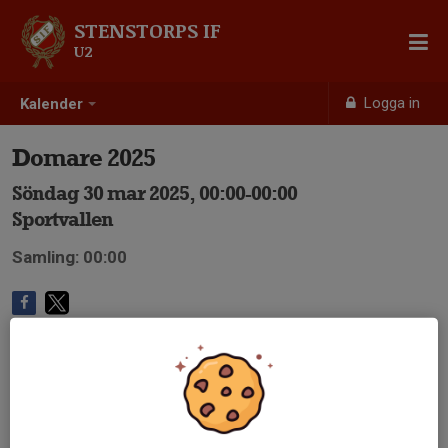
STENSTORPS IF
U2
Logga in
Kalender
Domare 2025
Söndag 30 mar 2025, 00:00-00:00
Sportvallen
Samling: 00:00