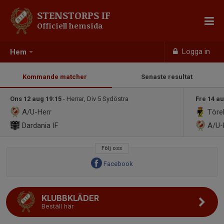
STENSTORPS IF
Officiell hemsida
Logga in
Hem
Kommande matcher
Senaste resultat
Ons 12 aug 19:15
- Herrar, Div 5 Sydöstra
Fre 14 au
A/U-Herr
Töre
Dardania IF
A/U
Följ oss
Facebook
KLUBBKLÄDER
Beställ här