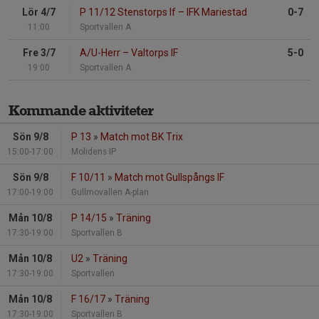
Lör 4/7
P 11/12 Stenstorps If
–
IFK Mariestad
0-7
11:00
Sportvallen A
Fre 3/7
A/U-Herr
–
Valtorps IF
5-0
19:00
Sportvallen A
Kommande aktiviteter
Sön 9/8
P 13
»
Match mot BK Trix
15:00-17:00
Molidens IP
Sön 9/8
F 10/11
»
Match mot Gullspångs IF
17:00-19:00
Gullmovallen A-plan
Mån 10/8
P 14/15
»
Träning
17:30-19:00
Sportvallen B
Mån 10/8
U2
»
Träning
17:30-19:00
Sportvallen
Mån 10/8
F 16/17
»
Träning
17:30-19:00
Sportvallen B