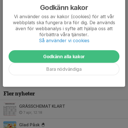
Godkänn kakor
Vi använder oss av kakor (cookies) för att vår
webbplats ska fungera bra för dig. De används
även för webbanalys i syfte att hjälpa oss att
förbättra våra tjänster.
Så använder vi cookies
Vår/Sommarens Idrottsrabatten är på ingång!
Vi är glada att meddela att årets idrottsrabatten har anlänt. Nu
Godkänn alla kakor
kommer häftena att delas ut till alla våra lag i föreningen. Se
fram emot fantastiska erbjudanden och stöd vår...
Bara nödvändiga
Läs mer
Fler nyheter
GRÄSSCHEMAT KLART
7 apr, 12:18
Glad Påsk 🐣