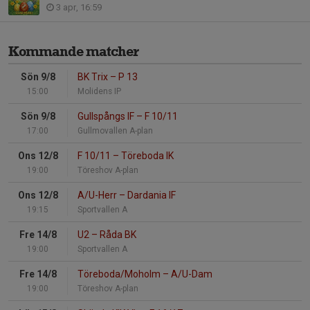
3 apr, 16:59
Kommande matcher
Sön 9/8
BK Trix
–
P 13
15:00
Molidens IP
Sön 9/8
Gullspångs IF
–
F 10/11
17:00
Gullmovallen A-plan
Ons 12/8
F 10/11
–
Töreboda IK
19:00
Töreshov A-plan
Ons 12/8
A/U-Herr
–
Dardania IF
19:15
Sportvallen A
Fre 14/8
U2
–
Råda BK
19:00
Sportvallen A
Fre 14/8
Töreboda/Moholm
–
A/U-Dam
19:00
Töreshov A-plan