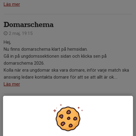
Läs mer
Domarschema
2 maj, 19:15
Hej,
Nu finns domarschema klart på hemsidan.
Gå in på ungdomssektionen sidan och klicka sen på
domarschema 2026.
Kolla när era ungdomar ska vara domare, inför varje match ska
ansvarig ledare kontakta domare för att se att allt är ok....
Läs mer
Vårens idrottsrabatt är här
8 apr, 21:15