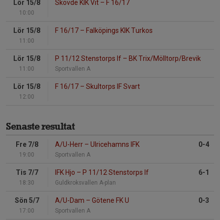
Lör 15/8
Skövde KIK Vit
–
F 16/17
10:00
Lör 15/8
F 16/17
–
Falköpings KIK Turkos
11:00
Lör 15/8
P 11/12 Stenstorps If
–
BK Trix/Mölltorp/Brevik
11:00
Sportvallen A
Lör 15/8
F 16/17
–
Skultorps IF Svart
12:00
Senaste resultat
Fre 7/8
A/U-Herr
–
Ulricehamns IFK
0-4
19:00
Sportvallen A
Tis 7/7
IFK Hjo
–
P 11/12 Stenstorps If
6-1
18:30
Guldkroksvallen A-plan
Sön 5/7
A/U-Dam
–
Götene FK U
0-3
17:00
Sportvallen A