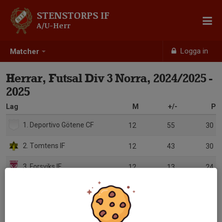
STENSTORPS IF
A/U-Herr
Logga in
Matcher
Herrar, Futsal Div 3 Norra, 2024/2025 -
2025
Lag
M
+/-
P
1. Deportivo Götene CF
12
55
30
2. Tomtens IF
12
43
30
3. Forsviks IF
12
13
24
4. Stenstorps IF
12
3
21
5. Gullspångs IF
12
-12
10