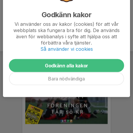
6. Valtorps IF
12
-21
5
Godkänn kakor
7. Hova/Weimer
12
-81
4
Vi använder oss av kakor (cookies) för att vår
webbplats ska fungera bra för dig. De används
även för webbanalys i syfte att hjälpa oss att
förbättra våra tjänster.
Så använder vi cookies
Godkänn alla kakor
Bara nödvändiga