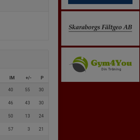
IM
+/-
P
40
55
30
46
43
30
50
13
24
57
3
21