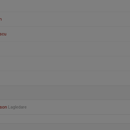
n
scu
sson
Lagledare