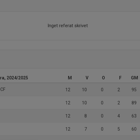
Inget referat skrivet
rra, 2024/2025
M
V
O
F
GM
 CF
12
10
0
2
95
12
10
0
2
89
12
8
0
4
63
12
7
0
5
60