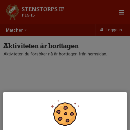
STENSTORPS IF
F 14-15
Logga in
Matcher
Aktiviteten är borttagen
Aktiviteten du försöker nå är borttagen från hemsidan.