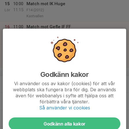
15
10:00
Match mot IK Huge
11:15
Lör
F14 (2012)
Kastvallen
16
11:00
Match mot Gefle IF FF
12:20
Sön
F15 år GUDH Södra
Sportcentrum
12:30
Match mot Hille IF Gul
13:30
F13 (2013)
Hille IP
v.34
Godkänn kakor
17
17:30
Träning
Vi använder oss av kakor (cookies) för att vår
19:00
Mån
Skogsvallen konstgräset
webbplats ska fungera bra för dig. De används
även för webbanalys i syfte att hjälpa oss att
18
förbättra våra tjänster.
Tis
Så använder vi cookies
19
17:30
Träning
19:00
Ons
Skogsvallen C-plan
Godkänn alla kakor