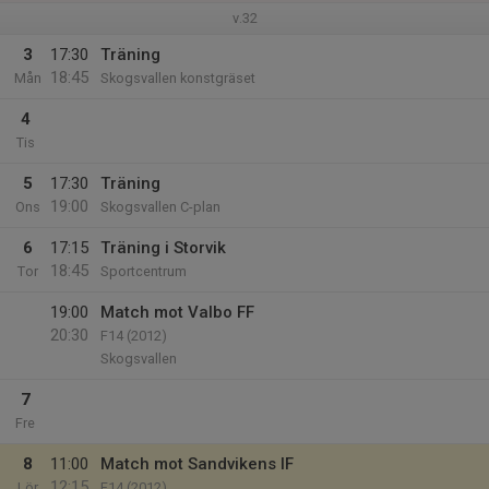
v.32
3
17:30
Träning
18:45
Mån
Skogsvallen konstgräset
4
Tis
5
17:30
Träning
19:00
Ons
Skogsvallen C-plan
6
17:15
Träning i Storvik
18:45
Tor
Sportcentrum
19:00
Match mot Valbo FF
20:30
F14 (2012)
Skogsvallen
7
Fre
8
11:00
Match mot Sandvikens IF
12:15
Lör
F14 (2012)