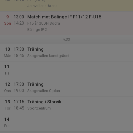
Jernvallens Arena
9
13:00
Match mot Bälinge IF F11/12 F-U15
14:20
Sön
F15 år GUDH Södra
Bälinge IP 2
v.33
10
17:30
Träning
18:45
Mån
Skogsvallen konstgräset
11
Tis
12
17:30
Träning
19:00
Ons
Skogsvallen C-plan
13
17:15
Träning i Storvik
18:45
Tor
Sportcentrum
14
Fre