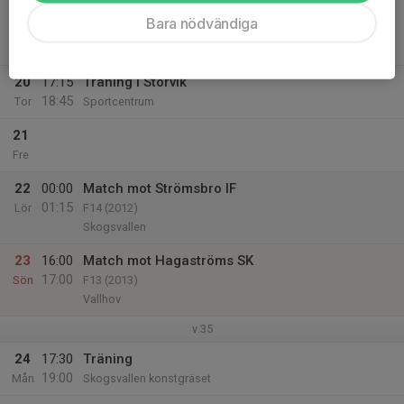
18:30
Match mot Hedesunda IF
Bara nödvändiga
19:30
F13 (2013)
Vallhov
20
17:15
Träning i Storvik
18:45
Tor
Sportcentrum
21
Fre
22
00:00
Match mot Strömsbro IF
01:15
Lör
F14 (2012)
Skogsvallen
23
16:00
Match mot Hagaströms SK
17:00
Sön
F13 (2013)
Vallhov
v.35
24
17:30
Träning
19:00
Mån
Skogsvallen konstgräset