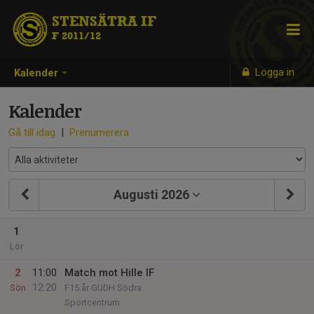
STENSÄTRA IF
F 2011/12
Logga in
Kalender
Kalender
Gå till idag
|
Prenumerera
Augusti 2026
1
Lör
2
11:00
Match mot Hille IF
12:20
Sön
F15 år GUDH Södra
Sportcentrum