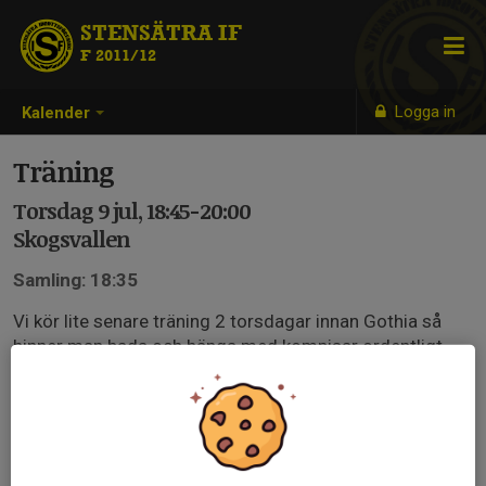
STENSÄTRA IF
F 2011/12
Logga in
Kalender
Träning
Torsdag 9 jul, 18:45-20:00
Skogsvallen
Samling: 18:35
Vi kör lite senare träning 2 torsdagar innan Gothia så
hinner man bada och hänga med kompisar ordentligt
innan☺️