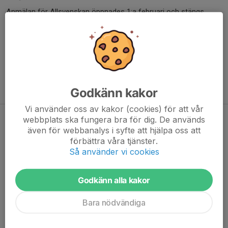
Anmälan för Allsvenskan öppnades 1:a februari och stängs
sista mars.
Anmälan till Allsvenskan gör genom att klicka på knappen
nedan:
Anmäl dina lag till Allsvenskan 2026
Klicka här för att gå till formuläret
Godkänn kakor
Vi använder oss av kakor (cookies) för att vår
Laguppställning
webbplats ska fungera bra för dig. De används
även för webbanalys i syfte att hjälpa oss att
förbättra våra tjänster.
Så använder vi cookies
Godkänn alla kakor
Bara nödvändiga