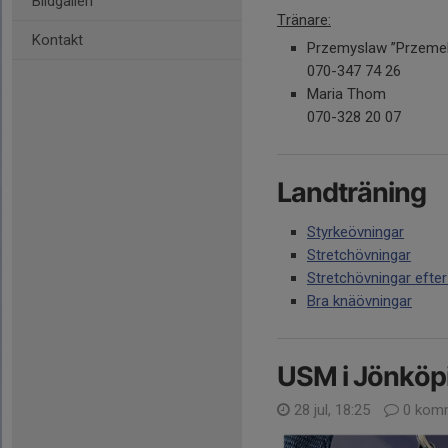
Bildgalleri
Tränare:
Kontakt
Przemyslaw ”Przeme
070-347 74 26
Maria Thom
070-328 20 07
Landträning
Styrkeövningar
Stretchövningar
Stretchövningar efter
Bra knäövningar
USM i Jönköpi
28 jul, 18:25
0 komm