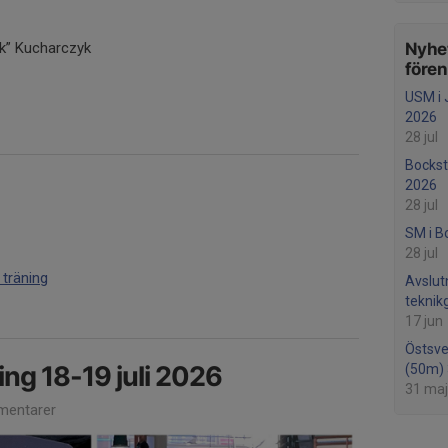
k” Kucharczyk
Nyhet
före
USM i 
2026
28 jul
Bockst
2026
28 jul
SM i B
28 jul
 träning
Avslut
teknik
17 jun
Östsv
ng 18-19 juli 2026
(50m) 
31 maj
entarer