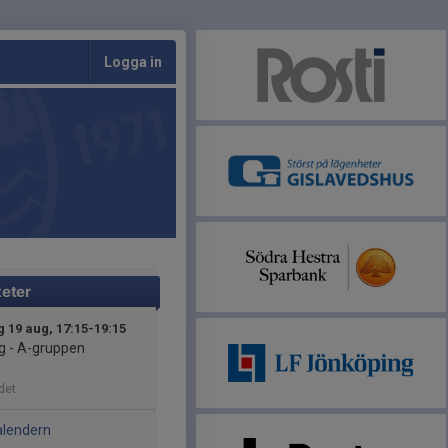
Logga in
teter
 19 aug, 17:15-19:15
g - A-gruppen
det
alendern