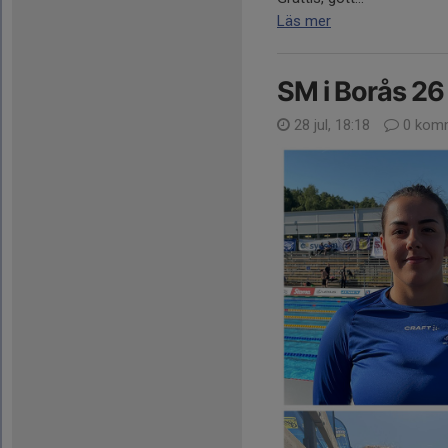
Läs mer
SM i Borås 26
28 jul, 18:18
0 komm