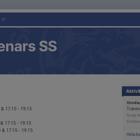
enars SS
Aktivi
Onsdag
 & 17.15 - 19.15
Tränin
Grupp A
Gisleba
& 17.15 - 19.15
 & 17.15 - 19.15
Hela k