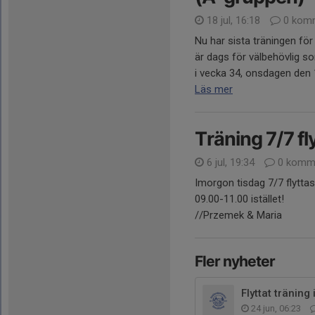
18 jul, 16:18
0 komm
Nu har sista träningen fö
är dags för välbehövlig 
i vecka 34, onsdagen den 1
Läs mer
Träning 7/7 fly
6 jul, 19:34
0 komme
Imorgon tisdag 7/7 flyttas 
09.00-11.00 istället!
//Przemek & Maria
Fler nyheter
Flyttat träning
24 jun, 06:23