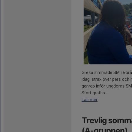
Gresa simmade SM i Borås i 
idag, strax över pers och 
genrep inför ungdoms SM 
Stort grattis...
Läs mer
Trevlig somma
(A-gruppen)