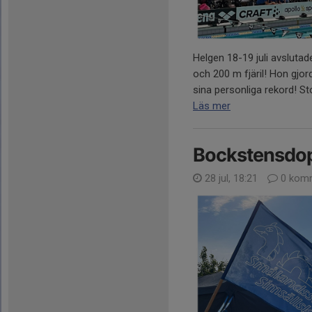
Helgen 18-19 juli avsluta
och 200 m fjäril! Hon gjord
sina personliga rekord! Stor
Läs mer
Bockstensdop
28 jul, 18:21
0 komm