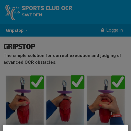
SPORTS CLUB OCR
SWEDEN
Logga in
Gripstop
GRIPSTOP
The simple solution for correct execution and judging of
advanced OCR obstacles.