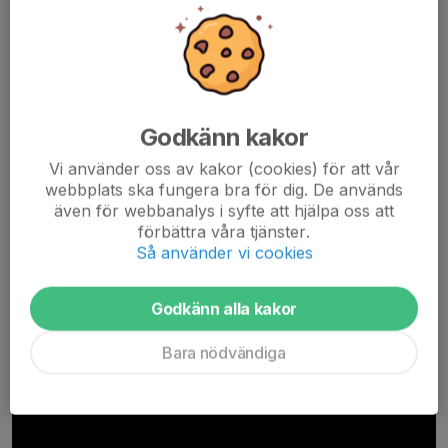
Godkänn kakor
Vi använder oss av kakor (cookies) för att vår
webbplats ska fungera bra för dig. De används
Gripstop was invented by Sports Club OCR in Sweden to make
även för webbanalys i syfte att hjälpa oss att
execution and judging of advanced OCR obstacles easier for
förbättra våra tjänster.
both athletes and judges.
Så använder vi cookies
Free to use, easy to build - see video tutorial below (2 min
Godkänn alla kakor
watch).
Bara nödvändiga