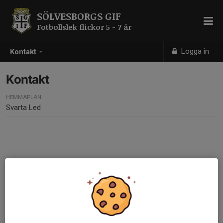
SÖLVESBORGS GIF
Fotbollslek flickor 5 - 7 år
Logga in
Kontakt
Kontakt
HEMMAPLAN
Svarta Led