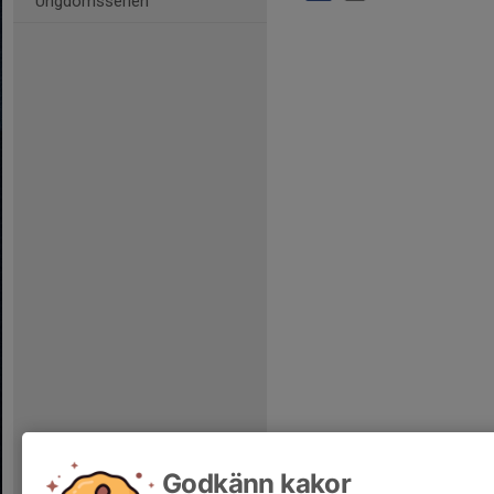
Ungdomsserien
Godkänn kakor