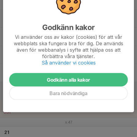
Mån
15
18:30
Träning
19:45
Tis
Skytteholmsskolan
Godkänn kakor
16
Vi använder oss av kakor (cookies) för att vår
Ons
webbplats ska fungera bra för dig. De används
även för webbanalys i syfte att hjälpa oss att
17
förbättra våra tjänster.
Tor
Så använder vi cookies
18
Fre
Godkänn alla kakor
19
Bara nödvändiga
Lör
20
Sön
v.47
21