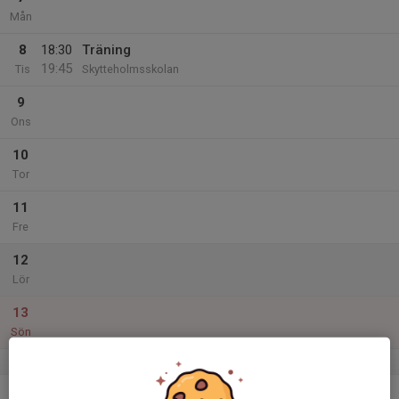
Mån
8
18:30
Träning
19:45
Tis
Skytteholmsskolan
9
Ons
10
Tor
11
Fre
12
Lör
13
Sön
v.46
14