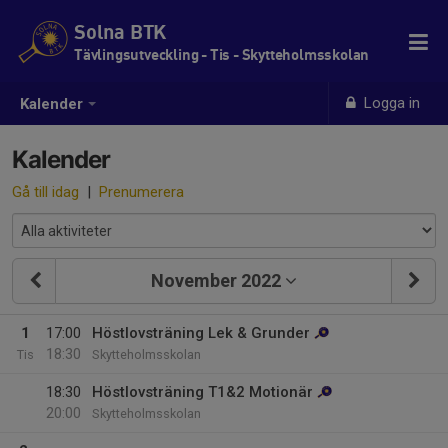
Solna BTK
Tävlingsutveckling - Tis - Skytteholmsskolan
Logga in
Kalender
Kalender
Gå till idag
|
Prenumerera
November 2022
1
17:00
Höstlovsträning Lek & Grunder
18:30
Tis
Skytteholmsskolan
18:30
Höstlovsträning T1&2 Motionär
20:00
Skytteholmsskolan