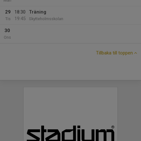
Mån
29
18:30
Träning
19:45
Tis
Skytteholmsskolan
30
Ons
Tillbaka till toppen