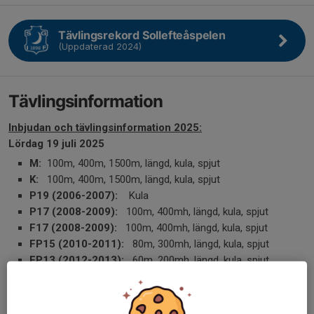
Tävlingsrekord Sollefteåspelen
(Uppdaterad 2024)
Tävlingsinformation
Inbjudan och tävlingsinformation 2025:
Lördag 19 juli 2025
M:
100m, 400m, 1500m, längd, kula, spjut
K:
100m, 400m, 1500m, längd, kula, spjut
P19 (2006-2007):
Kula
P17 (2008-2009):
100m, 400mh, längd, kula, spjut
F17 (2008-2009):
100m, 400mh, längd, kula, spjut
FP15 (2010-2011):
80m, 300mh, längd, kula, spjut
FP13 (2012-2013):
60m, 200mh, längd, kula, spjut
FP11 (2014-2015):
Trekamp (60m, längd, kula), 4x100m
stafett
*
*
Stafetter anmäls på plats.