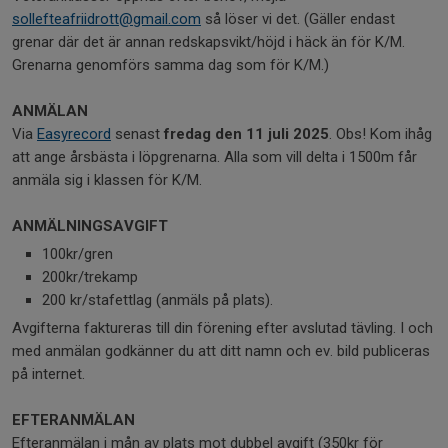
sollefteafriidrott@gmail.com
så löser vi det. (Gäller endast
grenar där det är annan redskapsvikt/höjd i häck än för K/M.
Grenarna genomförs samma dag som för K/M.)
ANMÄLAN
Via
Easyrecord
senast
fredag den 11 juli 2025
. Obs! Kom ihåg
att ange årsbästa i löpgrenarna. Alla som vill delta i 1500m får
anmäla sig i klassen för K/M.
ANMÄLNINGSAVGIFT
100kr/gren
200kr/trekamp
200 kr/stafettlag (anmäls på plats).
Avgifterna faktureras till din förening efter avslutad tävling. I och
med anmälan godkänner du att ditt namn och ev. bild publiceras
på internet.
EFTERANMÄLAN
Efteranmälan i mån av plats mot dubbel avgift (350kr för