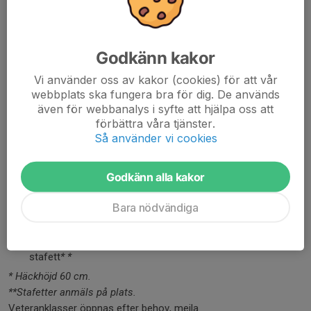
Söndag 20 juli 2025
M:
110mh, 200m, 800m, tresteg, höjd, diskus
Godkänn kakor
K:
100mh, 200m, 800m, tresteg, höjd, diskus
Vi använder oss av kakor (cookies) för att vår
P19 (2006-2007):
110mh, diskus
webbplats ska fungera bra för dig. De används
P17 (2008-2009):
110mh, 200m, 800m, tresteg, höjd,
även för webbanalys i syfte att hjälpa oss att
diskus
förbättra våra tjänster.
F17
(2007-2008):
100mh, 200m, 800m, tresteg, höjd,
Så använder vi cookies
diskus
FP15 (2010-2011):
80mh, 200m, 800m, tresteg, höjd,
Godkänn alla kakor
diskus
FP13 (2012-2013):
60mh, 200m, 600m, tresteg, höjd,
Bara nödvändiga
diskus
FP11 (2014-2015):
60mh
*
, 200m, höjd, spjut
FP9 (2016-):
Trekamp (60m, längd, nerfboll), 4x100m
stafett
*
*
* Häckhöjd 60 cm.
**Stafetter anmäls på plats.
Veteranklasser öppnas efter behov, mejla