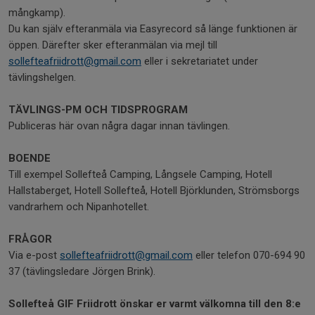
mångkamp).
Du kan själv efteranmäla via Easyrecord så länge funktionen är
öppen. Därefter sker efteranmälan via mejl till
sollefteafriidrott@gmail.com
eller i sekretariatet under
tävlingshelgen.
TÄVLINGS-PM OCH TIDSPROGRAM
Publiceras här ovan några dagar innan tävlingen.
BOENDE
Till exempel Sollefteå Camping, Långsele Camping, Hotell
Hallstaberget, Hotell Sollefteå, Hotell Björklunden, Strömsborgs
vandrarhem och Nipanhotellet.
FRÅGOR
Via e-post
sollefteafriidrott@gmail.com
eller telefon 070-694 90
37 (tävlingsledare Jörgen Brink).
Sollefteå GIF Friidrott önskar er varmt välkomna till den 8:e