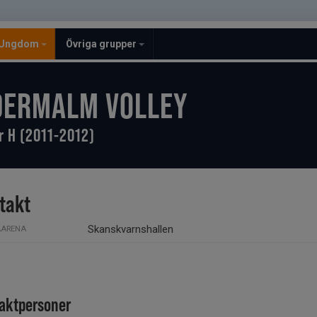
Ungdom
Övriga grupper
DERMALM VOLLEY
r H (2011-2012)
takt
Skanskvarnshallen
ARENA
aktpersoner