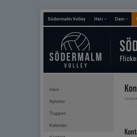
Södermalm Volley
Herr
Dam
SÖ
Flicko
Kon
Hem
HEMMA
Nyheter
Truppen
Kalender
Kont