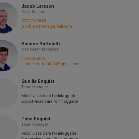
Jacob Larsson
Huvudtränare
070-926 38 83
jacoblarsson73@gmail.com
Simone Bortolotti
Assisterande tränare
370-305 99 35
simone.bortolotti24@gmail.com
Gunilla Enquist
Team Manager
Mobil visas bara för inloggade
E-post visas bara för inloggade
Timo Enquist
Team Manager
Mobil visas bara för inloggade
E-post visas bara för inloggade