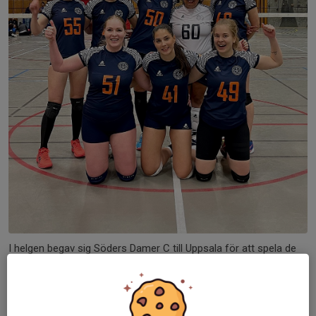
I helgen begav sig Söders Damer C till Uppsala för att spela de
sista matcherna innan jul. Som vanligt skedde de viktigaste
förberedelserna redan under resan dit, under vilken det laddades
med peppande musik i bilen och flamsades på IKEA:s
restaurang.