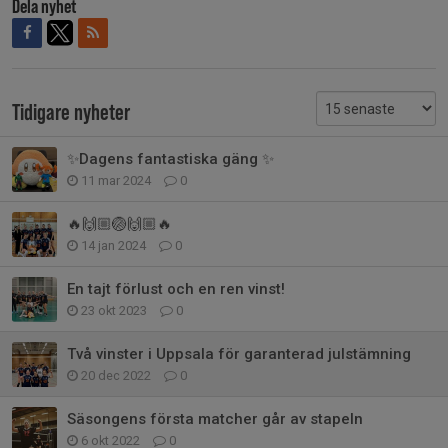
Dela nyhet
Tidigare nyheter
✨Dagens fantastiska gäng ✨
11 mar 2024
0
🔥🙌🏼🏐🙌🏼🔥
14 jan 2024
0
En tajt förlust och en ren vinst!
23 okt 2023
0
Två vinster i Uppsala för garanterad julstämning
20 dec 2022
0
Säsongens första matcher går av stapeln
6 okt 2022
0