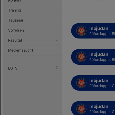
Kontakt
Träning
Tävlingar
Inbjudan
Styrelsen
Röforsloppet B
Resultat
Medlemsavgift
Inbjudan
Röforsloppet B
LOTS
Inbjudan
Röforsloppet C
Inbjudan
Röforsloppet 