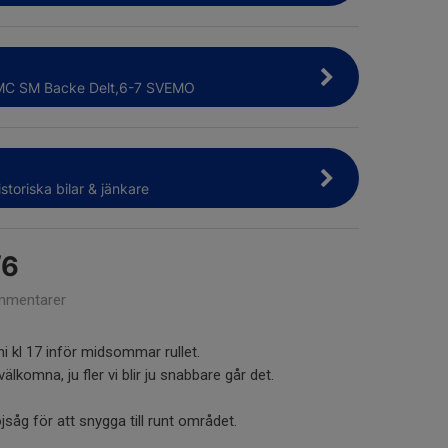
 MC SM Backe Delt,6-7 SVEMO
storiska bilar & jänkare
/6
mmentarer
uni kl 17 inför midsommar rullet.
lkomna, ju fler vi blir ju snabbare går det.
jsåg för att snygga till runt området.