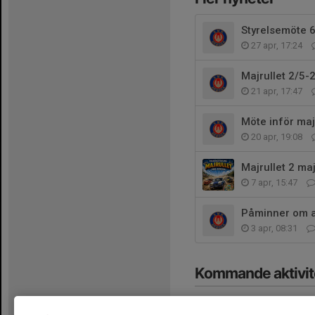
Styrelsemöte 
27 apr, 17:24
Majrullet 2/5-
21 apr, 17:47
Möte inför maj
20 apr, 19:08
Majrullet 2 maj
7 apr, 15:47
Påminner om a
3 apr, 08:31
Kommande aktivit