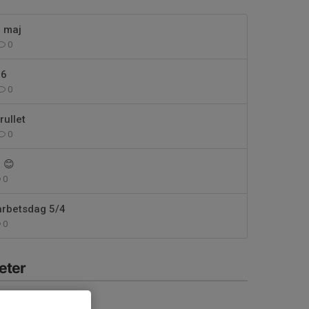
6 maj
0
26
0
rullet
0
 😊
0
rbetsdag 5/4
0
eter