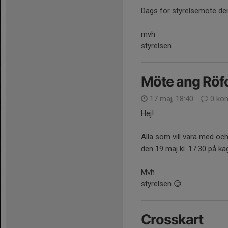
Dags för styrelsemöte de
mvh
styrelsen
Möte ang Röfo
17 maj, 18:40
0 ko
Hej!
Alla som vill vara med och
den 19 maj kl. 17:30 på k
Mvh
styrelsen 😊
Crosskart