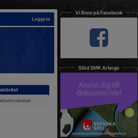
Vi finns på Facebook
Logga in
Stöd SMK Arboga
aktivitet
aktivitet inbokad