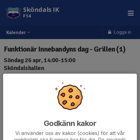
Sköndals IK
F14
Logga in
Kalender
Funktionär Innebandyns dag - Grillen (1)
Söndag 26 apr, 14:00-15:00
Sköndalshallen
Samling: 13:55
Föräldrar behöver hjälpa till vid grillen för att servera
lunch.
Godkänn kakor
Vi använder oss av kakor (cookies) för att vår
webbplats ska fungera bra för dig. De används