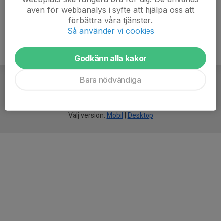
även för webbanalys i syfte att hjälpa oss att
förbättra våra tjänster.
Så använder vi cookies
Godkänn alla kakor
Bara nödvändiga
För
smarta
idrottsföreningar
Välj version:
Mobil
|
Desktop