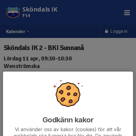
Sköndals IK
F14
Logga in
Kalender
Sköndals IK 2 - BKI Sunnanå
Lördag 11 apr, 09:30-10:30
Wenströmska
Samling: 08:45
Godkänn kakor
Vi använder oss av kakor (cookies) för att vår
webbplats ska fungera bra för dig. De används