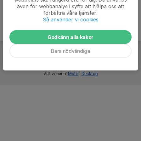
även för webbanalys i syfte att hjälpa oss att
förbättra våra tjänster.
Så använder vi cookies
Godkänn alla kakor
Bara nödvändiga
För
smarta
idrottsföreningar
Välj version:
Mobil
|
Desktop