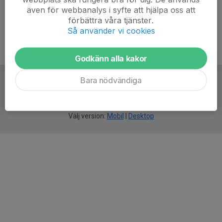
även för webbanalys i syfte att hjälpa oss att
förbättra våra tjänster.
Så använder vi cookies
Godkänn alla kakor
Bara nödvändiga
För
smarta
idrottsföreningar
Välj version:
Mobil
|
Desktop