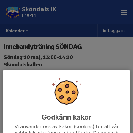
Sköndals IK
F10-11
Logga in
Kalender
Innebandyträning SÖNDAG
Söndag 10 maj, 13:00-14:30
Sköndalshallen
Samling: 13:00
Rulla boll innan vi provar material 🙂
(Fokus på teknik)
Godkänn kakor
Vi använder oss av kakor (cookies) för att vår
webbplats ska fungera bra för dig. De används