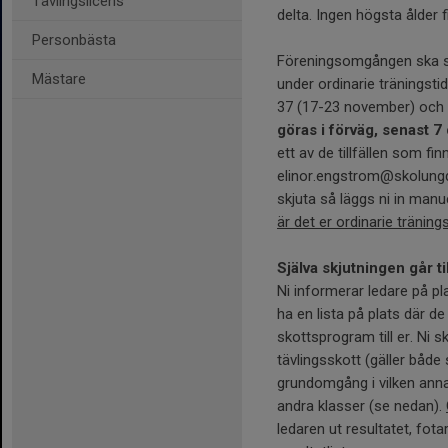
Tävlingslicens
delta. Ingen högsta ålder 
Personbästa
Föreningsomgången ska sk
Mästare
under ordinarie träningstid
37 (17-23 november) och
göras i förväg, senast 7 
ett av de tillfällen som fin
elinor.engstrom@skolungd
skjuta så läggs ni in manue
är det er ordinarie tränin
Själva skjutningen går ti
Ni informerar ledare på pl
ha en lista på plats där de
skottsprogram till er. Ni s
tävlingsskott (gäller båd
grundomgång i vilken annan
andra klasser (se nedan).
ledaren ut resultatet, fot