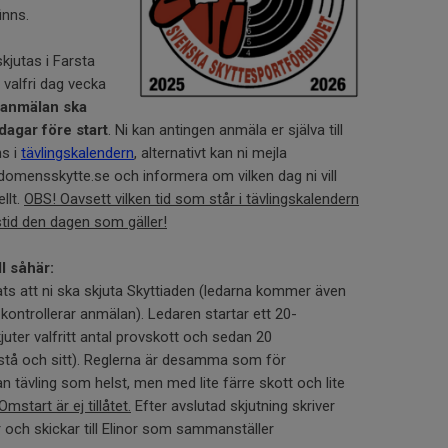
finns.
jutas i Farsta
 valfri dag vecka
anmälan ska
dagar före start
. Ni kan antingen anmäla er själva till
ns i
tävlingskalendern
, alternativt kan ni mejla
omensskytte.se och informera om vilken dag ni vill
llt.
OBS! Oavsett vilken tid som står i tävlingskalendern
gstid den dagen som gäller!
ll såhär:
ats att ni ska skjuta Skyttiaden (ledarna kommer även
 kontrollerar anmälan). Ledaren startar ett 20-
kjuter valfritt antal provskott och sedan 20
e stå och sitt). Reglerna är desamma som för
 tävling som helst, men med lite färre skott och lite
Omstart är ej tillåtet.
Efter avslutad skjutning skriver
ar och skickar till Elinor som sammanställer