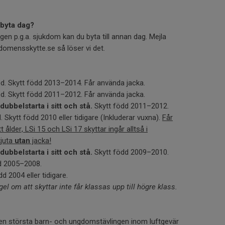
g byta dag?
ngen p.g.a. sjukdom kan du byta till annan dag. Mejla
omensskytte.se så löser vi det.
d. Skytt född 2013–2014. Får använda jacka.
d. Skytt född 2011–2012. Får använda jacka.
 dubbelstarta i sitt och stå.
Skytt född 2011–2012.
 Skytt född 2010 eller tidigare (Inkluderar vuxna).
Får
ålder, LSi 15 och LSi 17 skyttar ingår alltså i
kjuta
utan
jacka!
 dubbelstarta i sitt och stå.
Skytt född 2009–2010.
d 2005–2008.
d 2004 eller tidigare.
gel om att skyttar inte får klassas upp till högre klass.
gen största barn- och ungdomstävlingen inom luftgevär