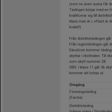
(som nu även vuxna får del
Tävlingen börjar med en f
kvalificerar sig till distri
klass man är i, oftast är 
kvalat!).
Från distriktstävlingen går
Från regiontävlingen går de
Därutöver kommer tävlingsl
skyttar i riksfinalen. Till
som skytt nummer 28.
OBS: I klass 11 går 56 skytt
kommer att lottas ut.
Omgång
Föreningstävling
(Farsta)
Distriktstävling
(någon stans i Stockholm