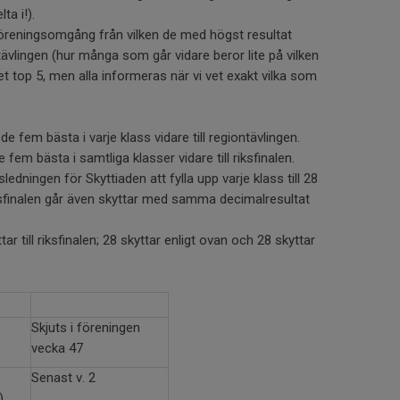
ta i!).
öreningsomgång från vilken de med högst resultat
ktstävlingen (hur många som går vidare beror lite på vilken
det top 5, men alla informeras när vi vet exakt vilka som
 de fem bästa i varje klass vidare till regiontävlingen.
 fem bästa i samtliga klasser vidare till riksfinalen.
edningen för Skyttiaden att fylla upp varje klass till 28
 riksfinalen går även skyttar med samma decimalresultat
ar till riksfinalen; 28 skyttar enligt ovan och 28 skyttar
Skjuts i föreningen
vecka 47
Senast v. 2
)