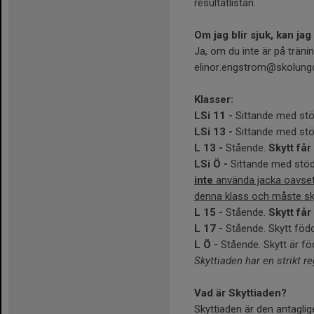
resultatlistan.
Om jag blir sjuk, kan ja
Ja, om du inte är på träni
elinor.engstrom@skolungd
Klasser:
LSi 11 -
Sittande med stö
LSi 13 -
Sittande med stö
L 13 -
Stående.
Skytt får
LSi Ö -
Sittande med stöd.
inte
använda jacka oavsett 
denna klass och måste s
L 15 -
Stående.
Skytt får
L 17 -
Stående. Skytt föd
L Ö -
Stående. Skytt är föd
Skyttiaden har en strikt re
Vad är Skyttiaden?
Skyttiaden är den antagli