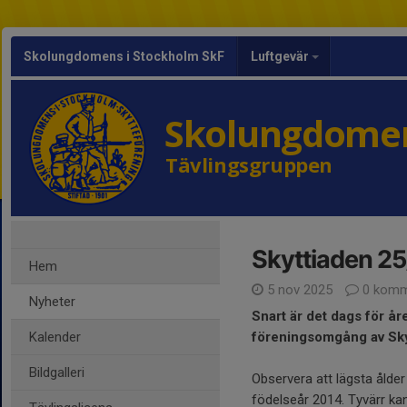
Skolungdomens i Stockholm SkF
Luftgevär
Skolungdomen
Tävlingsgruppen
Skyttiaden 25
Hem
5 nov 2025
0 komm
Nyheter
Snart är det dags för år
Kalender
föreningsomgång av Sky
Bildgalleri
Observera att lägsta ålder 
födelseår 2014. Tyvärr kan