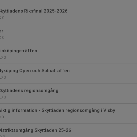
Skyttiadens Riksfinal 2025-2026
0
ar.
0
Linköpingsträffen
0
 Nyköping Open och Solnaträffen
0
 Skyttiadens regionsomgång
0
 viktig information - Skyttiaden regionsomgång i Visby
0
Distriktsomgång Skyttiaden 25-26
0