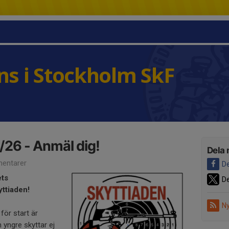
s i Stockholm SkF
/26 - Anmäl dig!
Dela 
entarer
De
ets
De
ttiaden!
Ny
för start är
 yngre skyttar ej