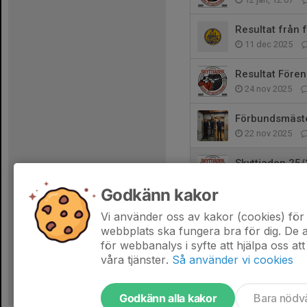
Resultat från
11 dec 2025
Resultat Före
24 nov 2025
Förbundsmäste
22 nov 2025
Skyttiaden 25/
5 nov 2025
Godkänn kakor
Nationella SM
Vi använder oss av kakor (cookies) för 
3 nov 2025
webbplats ska fungera bra för dig. De
för webbanalys i syfte att hjälpa oss att
våra tjänster.
Så använder vi cookies
Godkänn alla kakor
Bara nödv