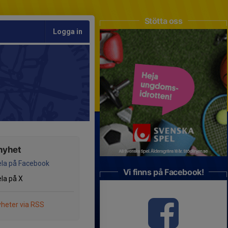
Stötta oss
Logga in
nyhet
la på Facebook
Vi finns på Facebook!
la på X
heter via RSS