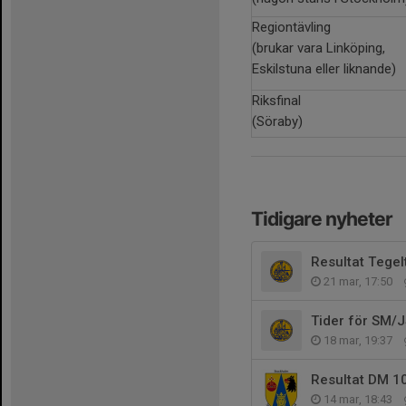
Regiontävling
(brukar vara Linköping,
Eskilstuna eller liknande)
Riksfinal
(Söraby)
Tidigare nyheter
Resultat Tegel
21 mar, 17:50
Tider för SM/
18 mar, 19:37
Resultat DM 1
14 mar, 18:43