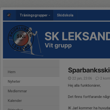
Träningsgrupper
Skidskola
SK LEKSAN
Vit grupp
Sparbanksskid
Hem
22 jan, 23:06
2 kom
Nyheter
Hej alla funktionärer,
Medlemmar
Det finns fortfarande några
Kalender
IK Jarl kommer ha huvudan