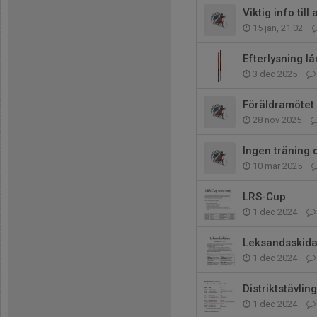
Viktig info til
15 jan, 21:02
Efterlysning l
3 dec 2025
Föräldramötet
28 nov 2025
Ingen träning 
10 mar 2025
LRS-Cup
1 dec 2024
Leksandsskid
1 dec 2024
Distriktstävlin
1 dec 2024