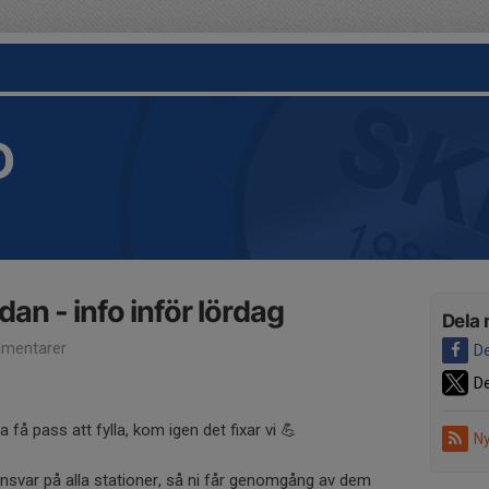
D
an - info inför lördag
Dela 
mentarer
De
De
 få pass att fylla, kom igen det fixar vi 💪
Ny
svar på alla stationer, så ni får genomgång av dem