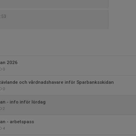
3:53
dan 2026
0
r tävlande och vårdnadshavare inför Sparbanksskidan
0
n - info inför lördag
2
an - arbetspass
4