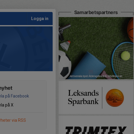
Samarbetspartners
Logga in
nyhet
la på Facebook
la på X
heter via RSS