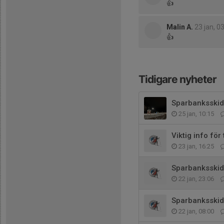
👍
Malin A.
23 jan, 0
👍
Tidigare nyheter
Sparbanksski
25 jan, 10:15
Viktig info fö
23 jan, 16:25
Sparbanksskida
22 jan, 23:06
Sparbanksskid
22 jan, 08:00