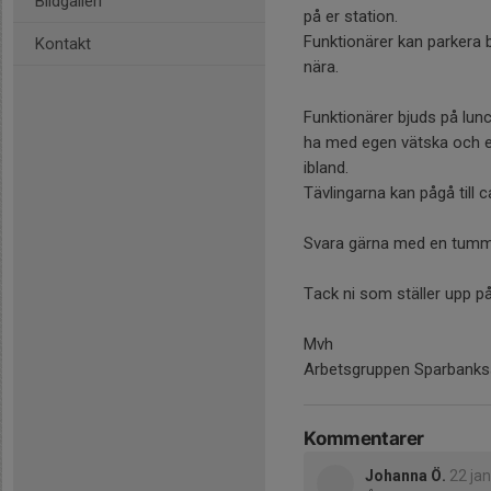
Bildgalleri
på er station.
Funktionärer kan parkera b
Kontakt
nära.
Funktionärer bjuds på lun
ha med egen vätska och ev
ibland.
Tävlingarna kan pågå till ca
Svara gärna med en tumme
Tack ni som ställer upp på
Mvh
Arbetsgruppen Sparbanks
Kommentarer
Johanna Ö.
22 jan