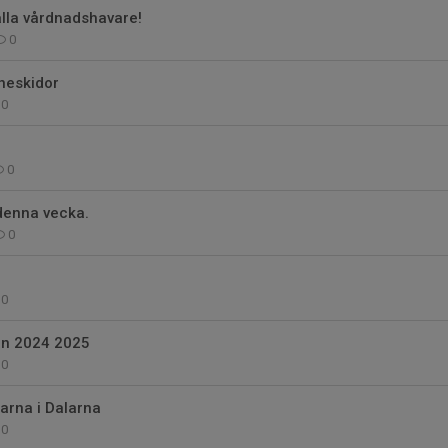
l alla vårdnadshavare!
0
åneskidor
0
0
denna vecka.
0
0
an 2024 2025
0
garna i Dalarna
0