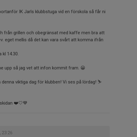
ortanför IK Jarls klubbstuga vid en förskola så får ni
ch från grillen och obegränsat med kaffe men bra att
. eget mellis då det kan vara svårt att komma ifrån
 kl 14.30.
 upp så jag vet att infon kommit fram. 😀
 denna viktiga dag för klubben! Vi ses på lördag! ⛷️
skidan ❤️🤍💙
, 23:26