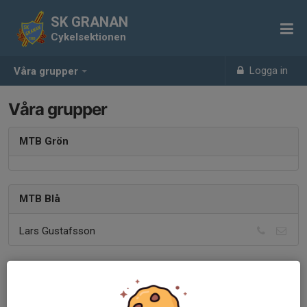
SK GRANAN
Cykelsektionen
Logga in
Våra grupper
Våra grupper
MTB Grön
MTB Blå
Lars Gustafsson
MTB Gul