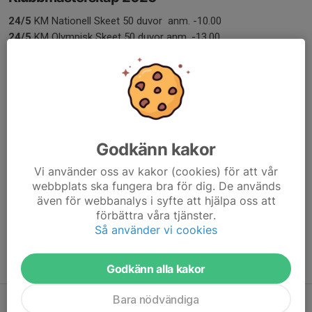
24/5
KM Nationell Skeet 50 duvor anm. -10.00
24/5
KM Olympisk Skeet 50 duvor anm. -13.00
21/6
KM Compak Sporting 50 duvor anm. -10.00
Följande tävlingar kommer att anslås framöver
KM Engelsk Sporting anm. -09.00
Godkänn kakor
KM FITASC Sporting 50 duvor anm. -11.00
KM Nordisk trap anm 11.00
Vi använder oss av kakor (cookies) för att vår
KM Olympisk Trap,
webbplats ska fungera bra för dig. De används
Kombitävlingen (Ol.-trap, N-trap, Skeet och Sporting) 100 duvor.
även för webbanalys i syfte att hjälpa oss att
Anm -10.00
förbättra våra tjänster.
Så använder vi cookies
Höstsmällen N-trap Skjuts samtidigt som SM-kval 100 duvor
KM Älgbanan
Skepplandaälgen
Godkänn alla kakor
Bara nödvändiga