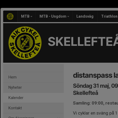
MTB
MTB - Ungdom
Landsväg
Triathlon
SKELLEFTEÅ
distanspass 
Hem
Söndag 31 maj, 0
Nyheter
Skellefteå
Kalender
Samling: 09:00, restau
Kontakt
Vi cyklar en sväng på 