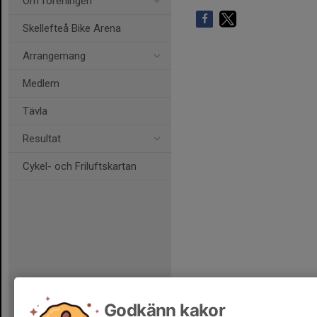
Om föreningen
Skellefteå Bike Arena
Arrangemang
Medlem
Tävla
Resultat
Cykel- och Friluftskartan
Godkänn kakor