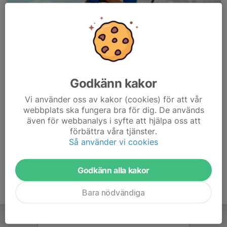
Godkänn kakor
Här hamnar automatiskt de senaste nyheterna på hemsidan. För
Vi använder oss av kakor (cookies) för att vår
att kunna börja administrera hemsidan loggar du in högst upp till
webbplats ska fungera bra för dig. De används
höger.
även för webbanalys i syfte att hjälpa oss att
förbättra våra tjänster.
/Svenskalag.se
Så använder vi cookies
Godkänn alla kakor
Bara nödvändiga