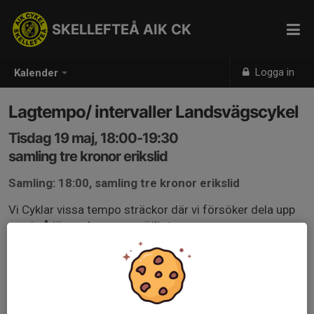
SKELLEFTEÅ AIK CK
Logga in
Kalender
Lagtempo/ intervaller Landsvägscykel
Tisdag 19 maj, 18:00-19:30
samling tre kronor erikslid
Samling: 18:00, samling tre kronor erikslid
Vi Cyklar vissa tempo sträckor där vi försöker dela upp
oss i så jämna lag som möjligt