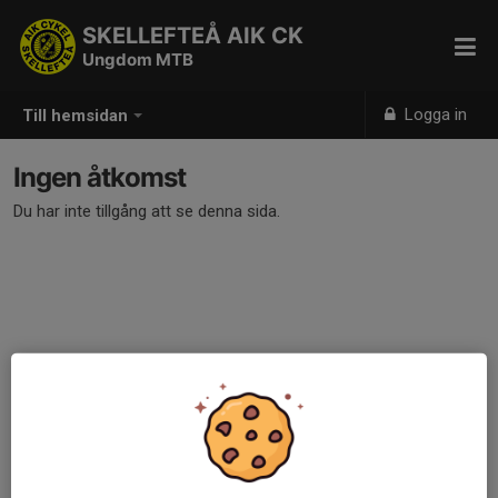
SKELLEFTEÅ AIK CK
Ungdom MTB
Logga in
Till hemsidan
Ingen åtkomst
Du har inte tillgång att se denna sida.