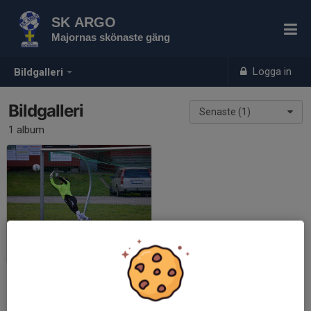
SK ARGO
Majornas skönaste gäng
Logga in
Bildgalleri
Bildgalleri
Senaste (1)
1 album
Match mot AIF
2016-09-18
|
23 st