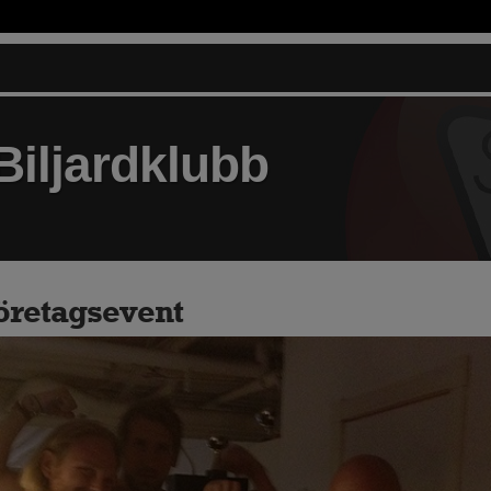
Biljardklubb
öretagsevent