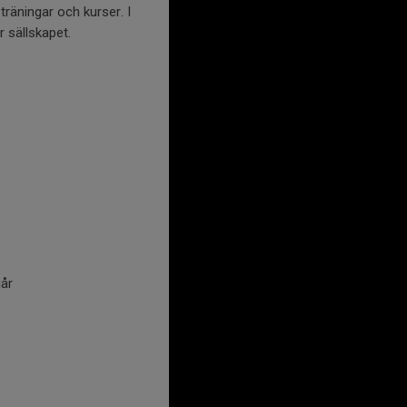
räningar och kurser. I
 sällskapet.
går