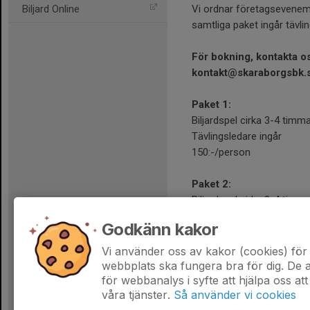
Vi ordnar företagsevenema
Biljard Online
samtliga paket ingår tävl
För bokning, kontakta o
kontakt@skaraborgsbk.
Paket 1:
Biljardspel cirka 3-4 timm
Tävlingsledare ingår
150:-/person
Paket 2:
Biljardspel cirka 3-4 timm
Enklare tilltugg (ölkorv, s
Godkänn kakor
200:-/person
Vi använder oss av kakor (cookies) för 
Vi kan givetvis skräddarsy
webbplats ska fungera bra för dig. De
för webbanalys i syfte att hjälpa oss att
våra tjänster.
Så använder vi cookies