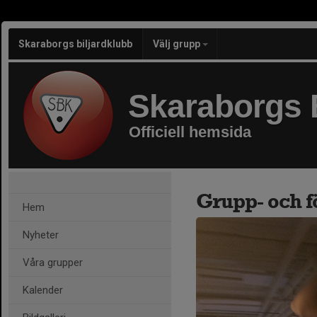
Skaraborgs biljardklubb
Välj grupp
Skaraborgs 
Officiell hemsida
Grupp- och f
Hem
Nyheter
Våra grupper
Kalender