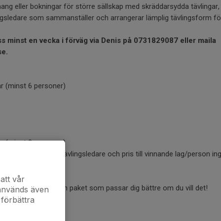
ng eller bokningar för större sällskap med skräddarsydda tävlingar, t
ingsledare som sammanställer och arrangerar lämplig tävlingsform för
ss minst en vecka i förväg via Denis på 0731829087 eller maila
se.
ar (minst 6 personer)
ar (minst 8 personer)
nacks och liknande), tävlingsledare och pris till vinnande lag/person in
att vår
 ett eget upplägg och paket som passar dig bättre om du vill det!
 används även
 förbättra