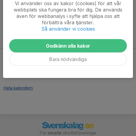
Vi använder oss av kakor (cookies) för att vår
webbplats ska fungera bra för dig. De används
Inga matcher finns inbokade
även för webbanalys i syfte att hjälpa oss att
förbättra våra tjänster.
Så använder vi cookies
Kommande aktiviteter
Godkänn alla kakor
Bara nödvändiga
Inga aktiviteter inbokade
Hela kalendern
För
smarta
idrottsföreningar