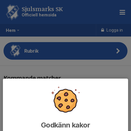
Sjulsmarks SK
Officiell hemsida
Logga in
Hem
Rubrik
Kommande matcher
Inga matcher finns inbokade
Godkänn kakor
Senaste resultat