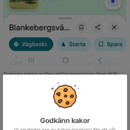
Tisdagens träning är i Deje vid Örnvägens början. Start 18.30.
Välkommen!
Läs mer
Orientering
HittaUt Grill och OL Träning tisdag 2
Godkänn kakor
juni 18.30
Vi använder oss av kakor (cookies) för att vår