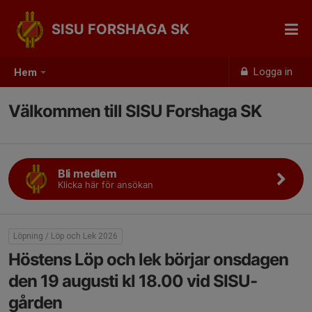
SISU FORSHAGA SK
Logga in
Hem
Välkommen till SISU Forshaga SK
Bli medlem
Klicka här för ansökan
Löpning / Löp och Lek 2026
Höstens Löp och lek börjar onsdagen
den 19 augusti kl 18.00 vid SISU-
gården