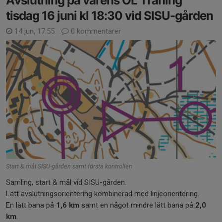
Avslutning på vårens OL Träning
tisdag 16 juni kl 18:30 vid SISU-gården
14 jun, 17:55
0 kommentarer
Start & mål SISU-gården samt första kontrollen
Samling, start & mål vid SISU-gården.
Lätt avslutningsorientering kombinerad med linjeorientering.
En lätt bana på
1,6 km
samt en något mindre lätt bana på
2,0
km
.