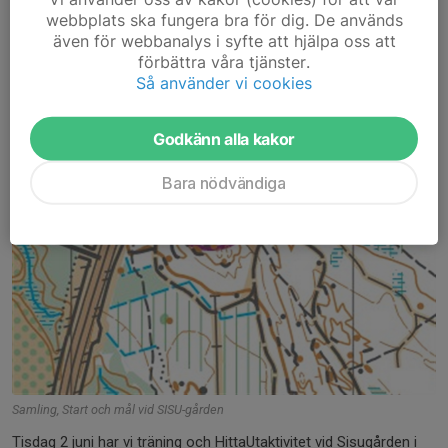
1 jun, 08:51
0 kommentarer
webbplats ska fungera bra för dig. De används
även för webbanalys i syfte att hjälpa oss att
förbättra våra tjänster.
Så använder vi cookies
Godkänn alla kakor
Bara nödvändiga
Samling, Start och mål vid SISU-gården
Tisdag 2 juni har vi träning och HittaUtaktivitet vid Sisugården i