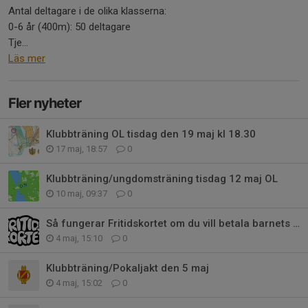
Antal deltagare i de olika klasserna:
0-6 år (400m): 50 deltagare
Tje...
Läs mer
Fler nyheter
Klubbträning OL tisdag den 19 maj kl 18.30
17 maj, 18:57
0
Klubbträning/ungdomsträning tisdag 12 maj OL
10 maj, 09:37
0
Så fungerar Fritidskortet om du vill betala barnets medlemskap i SISU
4 maj, 15:10
0
Klubbträning/Pokaljakt den 5 maj
4 maj, 15:02
0