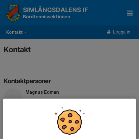
SIMLÅNGSDALENS IF
Bordtennissektionen
Logga in
Kontakt
Kontakt
Kontaktpersoner
Magnus Edman
070-914 92 26
magnus-edman@hotmail.com