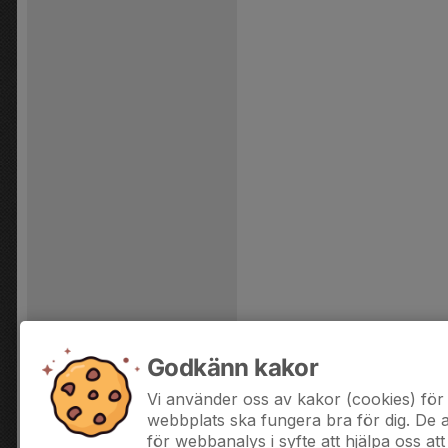
Godkänn kakor
Vi använder oss av kakor (cookies) för 
webbplats ska fungera bra för dig. De
för webbanalys i syfte att hjälpa oss att