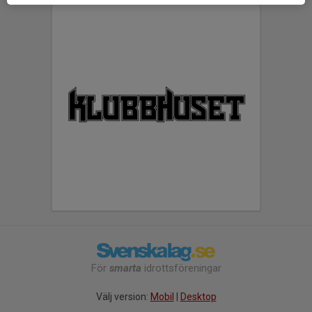
För
smarta
idrottsföreningar
Välj version:
Mobil
|
Desktop