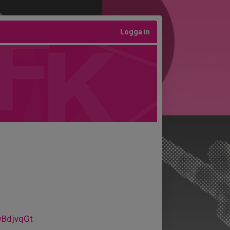
Logga in
wBdjvqGt