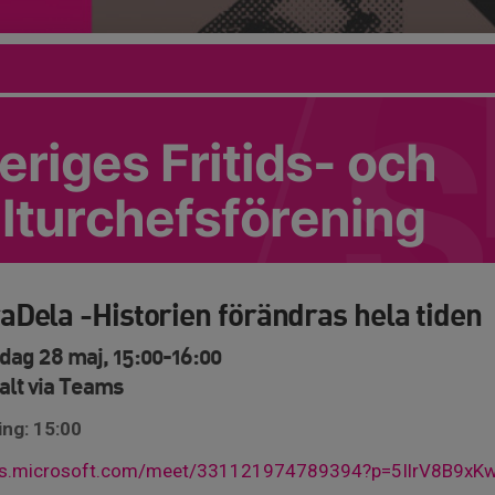
eriges Fritids- och
lturchefsförening
aDela -Historien förändras hela tiden
dag 28 maj, 15:00-16:00
talt via Teams
ing: 15:00
s.microsoft.com/meet/331121974789394?p=5IlrV8B9xK