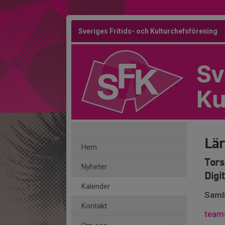
Sveriges Fritids- och Kulturchefsförening
Sv
Ku
Lär
Hem
Tors
Nyheter
Digi
Kalender
Saml
Kontakt
team