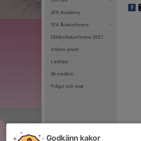
Om oss
SFK Academy
SFK Årskonferens
Elitidrottskonferens 2027
InSpira-priset
Länktips
Bli medlem
Frågor och svar
Godkänn kakor