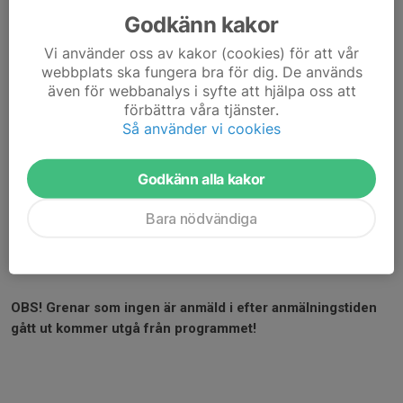
Godkänn kakor
Vi använder oss av kakor (cookies) för att vår
webbplats ska fungera bra för dig. De används
även för webbanalys i syfte att hjälpa oss att
förbättra våra tjänster.
Så använder vi cookies
Godkänn alla kakor
Tidsprogram, avprickning & resultat:
Se
easyrecord.se
Bara nödvändiga
PM:
PM Säterspelen 2026
Inbjudan:
Säterspelen 2026
OBS! Grenar som ingen är anmäld i efter anmälningstiden
gått ut kommer utgå från programmet!