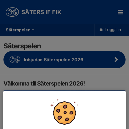
SÄTERS IF FIK
Logga in
Säterspelen
Säterspelen
Inbjudan Säterspelen 2026
Välkomna till Säterspelen 2026!