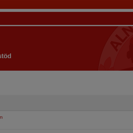
stöd
öm