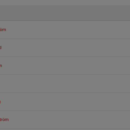
röm
d
n
g
tröm