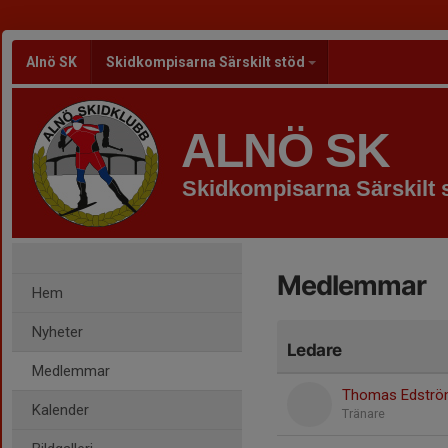
Alnö SK
Skidkompisarna Särskilt stöd
ALNÖ SK
Skidkompisarna Särskilt 
Medlemmar
Hem
Nyheter
Ledare
Medlemmar
Thomas Edstr
Kalender
Tränare