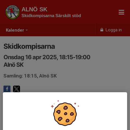
ALNÖ SK
Skidkompisarna Särskilt stöd
Logga in
Kalender
Skidkompisarna
Onsdag 16 apr 2025, 18:15-19:00
Alnö SK
Samling: 18:15, Alnö SK