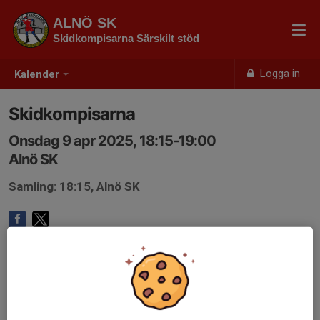
ALNÖ SK
Skidkompisarna Särskilt stöd
Logga in
Kalender
Skidkompisarna
Onsdag 9 apr 2025, 18:15-19:00
Alnö SK
Samling: 18:15, Alnö SK