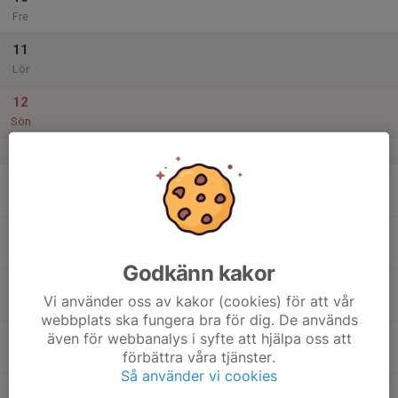
Fre
11
Lör
12
Sön
v.29
13
Mån
14
Tis
Godkänn kakor
15
Vi använder oss av kakor (cookies) för att vår
Ons
webbplats ska fungera bra för dig. De används
även för webbanalys i syfte att hjälpa oss att
16
förbättra våra tjänster.
Tor
Så använder vi cookies
17