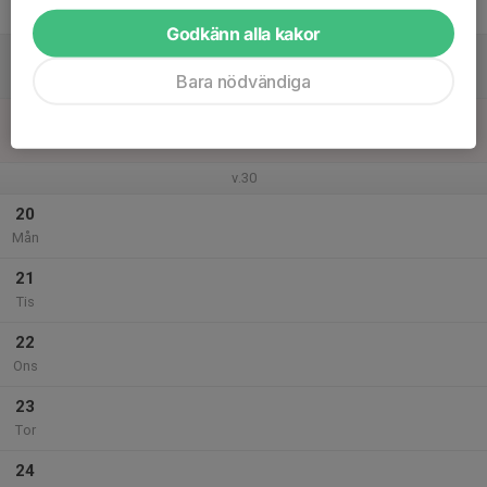
Fre
Godkänn alla kakor
18
Lör
Bara nödvändiga
19
Sön
v.30
20
Mån
21
Tis
22
Ons
23
Tor
24