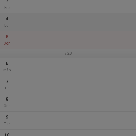
3
Fre
4
Lör
5
Sön
v.28
6
Mån
7
Tis
8
Ons
9
Tor
10