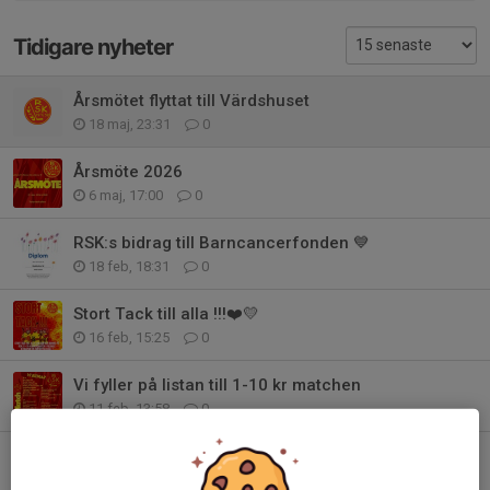
Tidigare nyheter
Årsmötet flyttat till Värdshuset
18 maj, 23:31
0
Årsmöte 2026
6 maj, 17:00
0
RSK:s bidrag till Barncancerfonden 💙
18 feb, 18:31
0
Stort Tack till alla !!!❤️💛
16 feb, 15:25
0
Vi fyller på listan till 1-10 kr matchen
11 feb, 13:58
0
1-10 Kr match fredag 13/2 i Talavidshallen
9 feb, 17:07
0