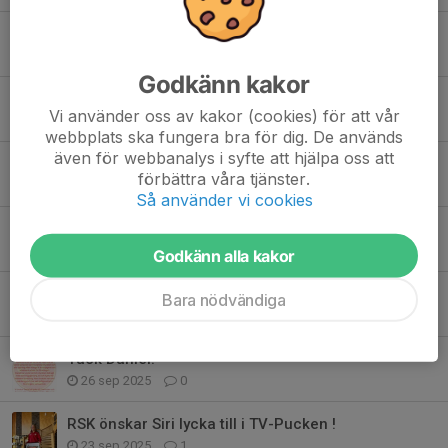
Reportage om Gabriel i VN
5 feb, 16:41
0
Godkänn kakor
1-10 Kr match fredag 13/2 i Talavidshallen
Vi använder oss av kakor (cookies) för att vår
16 jan, 16:45
0
webbplats ska fungera bra för dig. De används
även för webbanalys i syfte att hjälpa oss att
God Jul till er från oss
förbättra våra tjänster.
22 dec 2025
0
Så använder vi cookies
Tack till alla som ställer upp vid våra evenemang!
11 dec 2025
0
Godkänn alla kakor
RSK på Julmarknad i Rydaholm idag
Bara nödvändiga
7 dec 2025
0
Tack Daniel!
26 sep 2025
0
RSK önskar Siri lycka till i TV-Pucken !
23 sep 2025
1