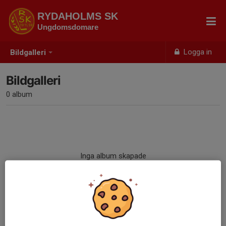
RYDAHOLMS SK
Ungdomsdomare
Logga in
Bildgalleri
Bildgalleri
0 album
Inga album skapade