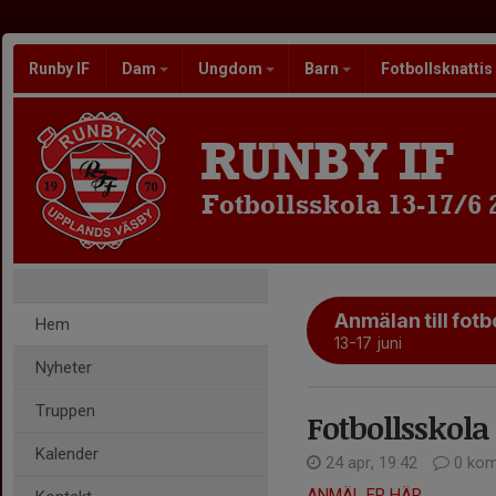
Runby IF
Dam
Ungdom
Barn
Fotbollsknattis
RUNBY IF
Fotbollsskola 13-17/6 
Anmälan till fotb
Hem
13-17 juni
Nyheter
Truppen
Fotbollsskola 
Kalender
24 apr, 19:42
0 kom
ANMÄL ER HÄR