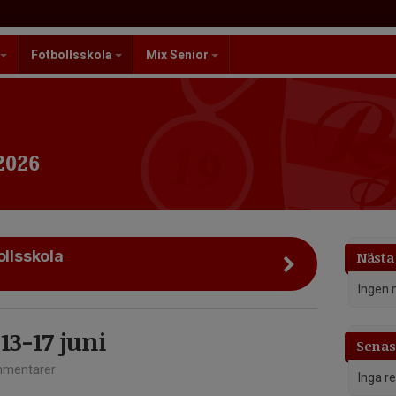
Fotbollsskola
Mix Senior
2026
ollsskola
Nästa
Ingen 
13-17 juni
Senast
mentarer
Inga r