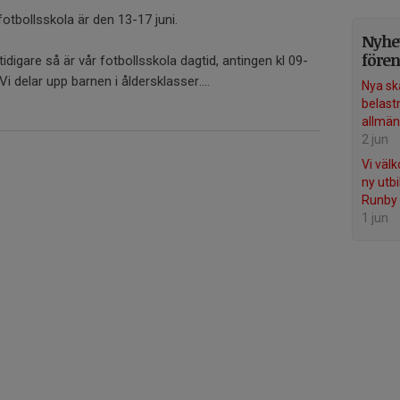
tbollsskola är den 13-17 juni.
Nyhet
före
idigare så är vår fotbollsskola dagtid, antingen kl 09-
 Vi delar upp barnen i åldersklasser....
Nya sk
belast
allmän
2 jun
Vi väl
ny utbi
Runby 
1 jun