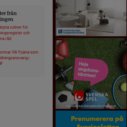
er från
ningen
ärpta rutiner för
ningsregister och
na råd
komnar Vili Yrjänä som
ldningsansvarig i
IF