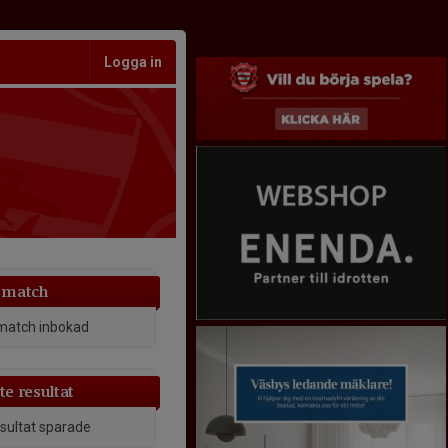
Logga in
 match
match inbokad
e resultat
esultat sparade