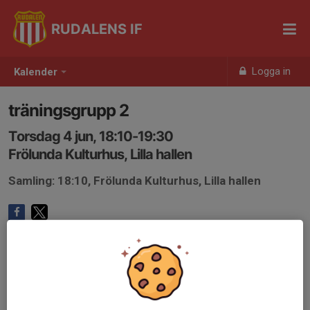
RUDALENS IF
Logga in
Kalender
träningsgrupp 2
Torsdag 4 jun, 18:10-19:30
Frölunda Kulturhus, Lilla hallen
Samling: 18:10, Frölunda Kulturhus, Lilla hallen