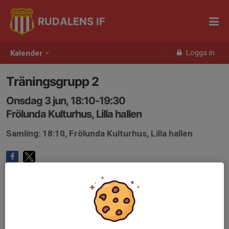
RUDALENS IF
Logga in
Kalender
Träningsgrupp 2
Onsdag 3 jun, 18:10-19:30
Frölunda Kulturhus, Lilla hallen
Samling: 18:10, Frölunda Kulturhus, Lilla hallen